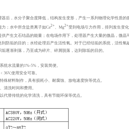
理器后，水分子聚合度降低，结构发生变形，产生一系列物理化学性质的
2+
2+
能力；水中所含盐类离子如Ca
、Mg
受到电场引力作用，排列发生变化
提供产生文石结晶的能量；在电场作用下，处理器产生大量的微晶，微晶
达到防垢的目的；水经处理后产生活性氧。对于已经结垢的系统，活性氧
积垢逐渐剥落，乃至成为碎片、碎屑脱落，达到除垢的目的。
系统水流量的1%-5%，安装简便。
﹤36V,使用安全可靠。
用特殊材料制作，具有损耗小、耐腐蚀、放电速度快等优点。
修、清洗时间和费用。
可以代替传统的化学清洗，具有节能环保等优点。