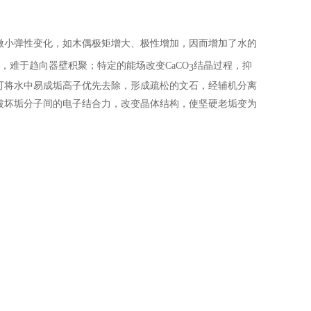
微小弹性变化，如木偶极矩增大、极性增加，因而增加了水的
，难于趋向器壁积聚；特定的能场改变CaCO
结晶过程，抑
3
可将水中易成垢高子优先去除，形成疏松的文石，经辅机分离
破坏垢分子间的电子结合力，改变晶体结构，使坚硬老垢变为