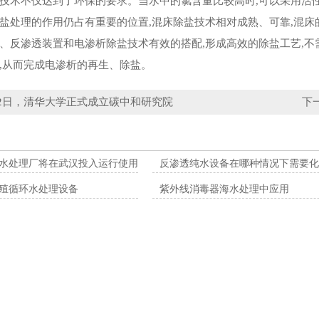
术不仅达到了环保的要求。当水中的氯含量比较高时,可以采用活性
处理的作用仍占有重要的位置,混床除盐技术相对成熟、可靠,混床
渗透装置和电渗析除盐技术有效的搭配,形成高效的除盐工艺,不需
,从而完成电渗析的再生、除盐。
22日，清华大学正式成立碳中和研究院
下
水处理厂将在武汉投入运行使用
反渗透纯水设备在哪种情况下需要化
殖循环水处理设备
紫外线消毒器海水处理中应用