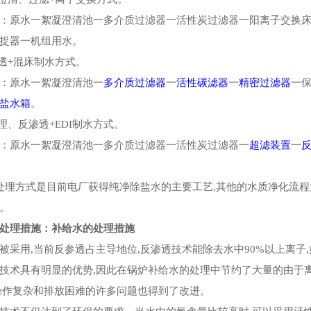
原水一絮凝澄清池一多介质过滤器一活性炭过滤器一阳离子交换床
捉器一机组用水。
透+混床制水方式。
原水一絮凝澄清池一
多介质过滤器
一
活性碳滤器
一
精密过滤器
一
盐水箱
。
、反渗透+EDI制水方式。
原水一絮凝澄清池一多介质过滤器一活性炭过滤器一
超滤装置
一
方式是目前电厂获得纯净除盐水的主要工艺,其他的水质净化流程
。
理措施：补给水的处理措施
用,当前反参透占主导地位,反渗透技术能除去水中90%以上离子
术具有明显的优势,因此在锅炉补给水的处理中节约了大量的由于离
操作复杂和排放困难的许多问题也得到了改进。