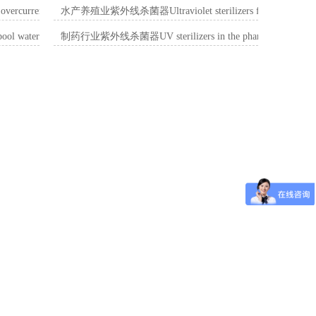
ent ultraviolet sterilizer
水产养殖业紫外线杀菌器Ultraviolet sterilizers for aquaculture 
disinfection ultraviolet sterilizer
制药行业紫外线杀菌器UV sterilizers in the pharmaceutical ind