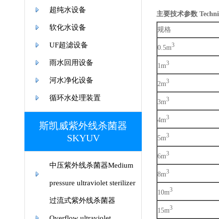
超纯水设备
主要技术参数 Techniqu
软化水设备
规格
UF超滤设备
3
0.5m
雨水回用设备
3
1m
河水净化设备
3
2m
循环水处理装置
3
3m
3
4m
斯凯威紫外线杀菌器
SKYUV
3
5m
3
6m
中压紫外线杀菌器Medium
3
8m
pressure ultraviolet sterilizer
3
10m
过流式紫外线杀菌器
3
15m
Overflow ultraviolet